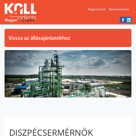
Regisztráció
Bejelentkezés
|
Magyar
English
Vissza az állásajánlatokhoz
DISZPÉCSERMÉRNÖK